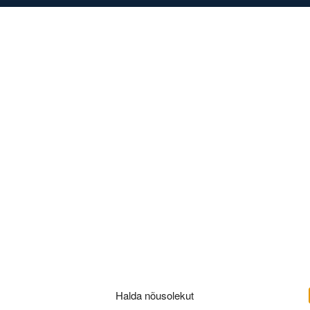
DISED
KONTAKT
_3007202207
Halda nõusolekut