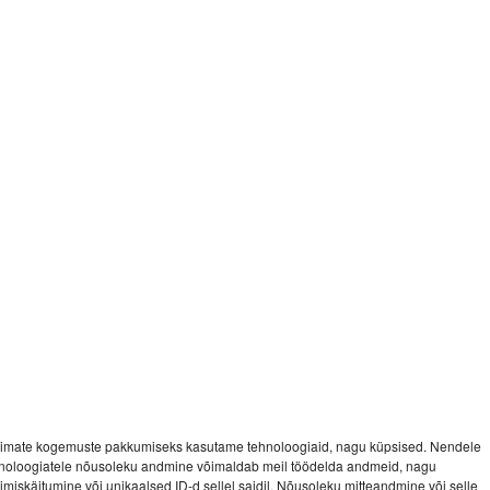
imate kogemuste pakkumiseks kasutame tehnoloogiaid, nagu küpsised. Nendele
noloogiatele nõusoleku andmine võimaldab meil töödelda andmeid, nagu
vimiskäitumine või unikaalsed ID-d sellel saidil. Nõusoleku mitteandmine või selle