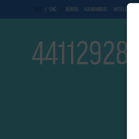
EST
/
ENG
BÜROO
KAUBANDUS
HOTELL
UU
44112928