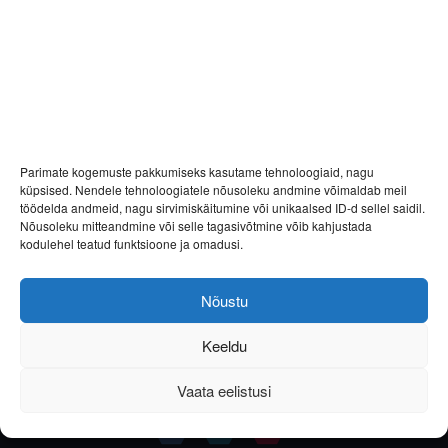
Parimate kogemuste pakkumiseks kasutame tehnoloogiaid, nagu
küpsised. Nendele tehnoloogiatele nõusoleku andmine võimaldab meil
töödelda andmeid, nagu sirvimiskäitumine või unikaalsed ID-d sellel saidil.
Nõusoleku mitteandmine või selle tagasivõtmine võib kahjustada
kodulehel teatud funktsioone ja omadusi.
Nõustu
Keeldu
Vaata eelistusi
Helista
E-post