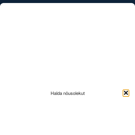
/
EST
ENG
6B
Halda nõusolekut