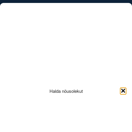
/
EST
ENG
valisvaade-27
Halda nõusolekut