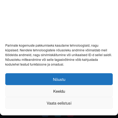
Parimate kogemuste pakkumiseks kasutame tehnoloogiaid, nagu
küpsised. Nendele tehnoloogiatele nõusoleku andmine võimaldab meil
töödelda andmeid, nagu sirvimiskäitumine või unikaalsed ID-d sellel saidil.
Nõusoleku mitteandmine või selle tagasivõtmine võib kahjustada
kodulehel teatud funktsioone ja omadusi.
Nõustu
Keeldu
Vaata eelistusi
Helista
E-post