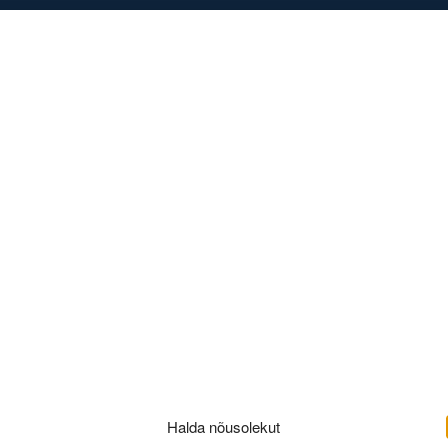
DISED
KONTAKT
360
Halda nõusolekut