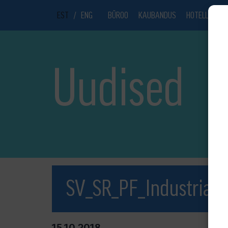
EST
/
ENG
BÜROO
KAUBANDUS
HOTELL
UU
Uudised
SV_SR_PF_Industrial