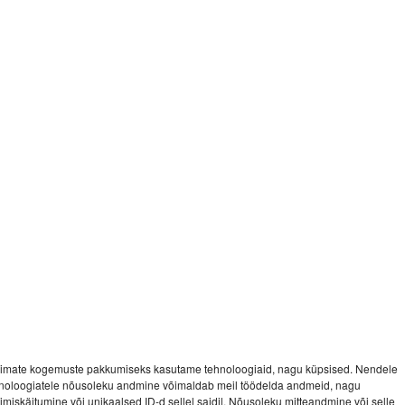
imate kogemuste pakkumiseks kasutame tehnoloogiaid, nagu küpsised. Nendele
noloogiatele nõusoleku andmine võimaldab meil töödelda andmeid, nagu
vimiskäitumine või unikaalsed ID-d sellel saidil. Nõusoleku mitteandmine või selle