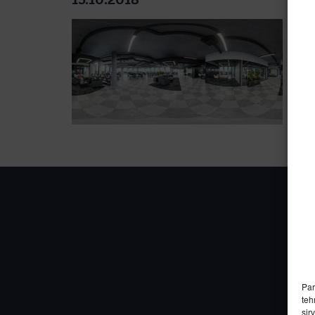
15.10.2018
Par
teh
sir